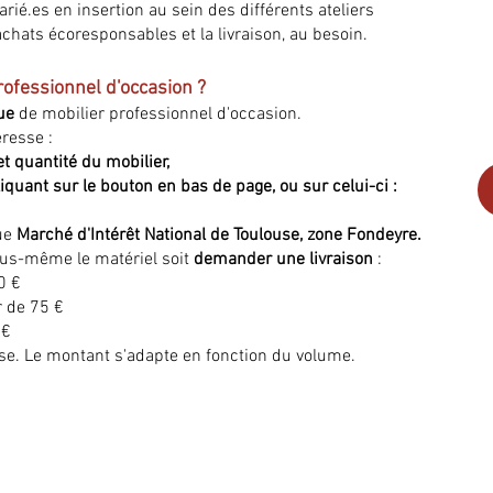
larié.es en insertion au sein des différents ateliers
achats écoresponsables et la livraison, au besoin.
ofessionnel d'occasion ?
ue
de mobilier professionnel d'occasion.
éresse :
t quantité du mobilier,
iquant sur le bouton en bas de page, ou sur celui-ci :
ue
Marché d'Intérêt National de Toulouse, zone Fondeyre.
ous-même le matériel soit
demander une livraison
:
50 €
r de 75 €
 €
base. Le montant s'adapte en fonction du volume.