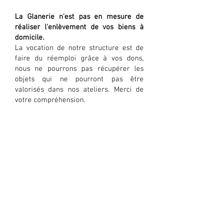
La Glanerie n'est pas en mesure de
réaliser l'enlèvement de vos biens à
domicile.
La vocation de notre structure est de
faire du réemploi grâce à vos dons,
nous ne pourrons pas récupérer les
objets qui ne pourront pas être
valorisés dans nos ateliers. Merci de
votre compréhension.
Les apports volontaires sont
possibles SEULEMENT dans
nos points de collecte situés
en déchetterie !
Merci de
votre compréhension.