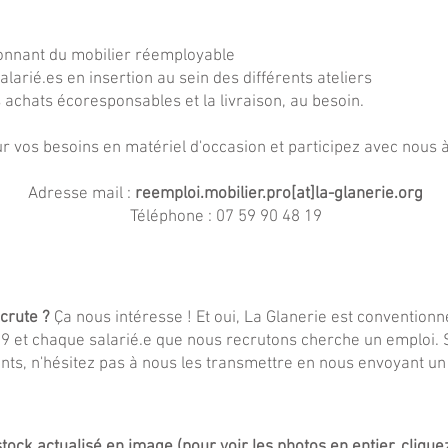
 donnant du mobilier réemployable
salarié.es en insertion au sein des différents ateliers
s achats écoresponsables et la livraison, au besoin.
r vos besoins en matériel d'occasion et participez avec nous à
Adresse mail :
reemploi.mobilier.pro[at]la-glanerie.org
Téléphone : 07 59 90 48 19
crute ?
Ça nous intéresse ! Et oui, La Glanerie est conventionn
09 et chaque salarié.e que nous recrutons cherche un emploi. 
nts, n'hésitez pas à nous les transmettre en nous
envoyant un
tock actualisé en image (pour voir les photos en entier, clique