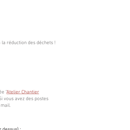
 la réduction des déchets !
ée "
Atelier Chantier
Si vous avez des postes
 mail
.
z dessus) :