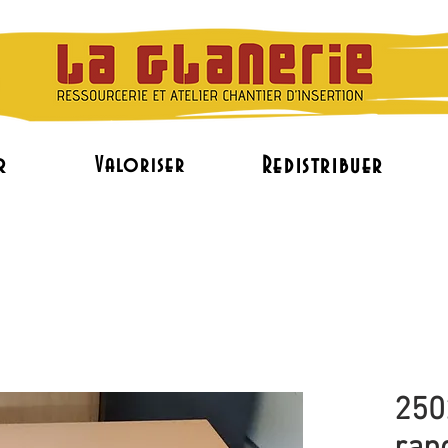
r
Redistribuer
Valoriser
L'accès à l'emploi
Le réemploi de mobilier pr
250