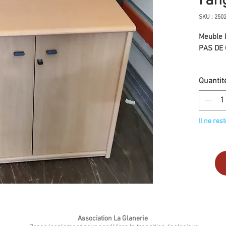
ran
SKU : 250
Meuble 
PAS DE 
Quantit
Il ne res
Association La Glanerie