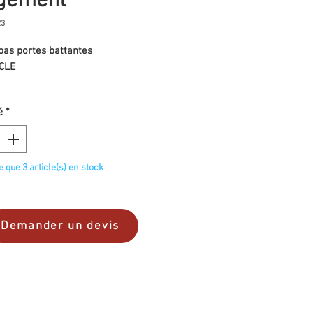
gement
23
bas portes battantes
CLE
é
*
te que 3 article(s) en stock
Demander un devis