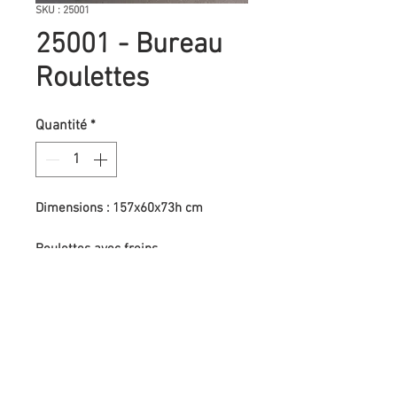
SKU : 25001
25001 - Bureau
Roulettes
Quantité
*
Dimensions : 157x60x73h cm
Roulettes avec freins
Bon état général
Demander un devis
Association La Glanerie
Peser localement pour accélérer la transition
écologique