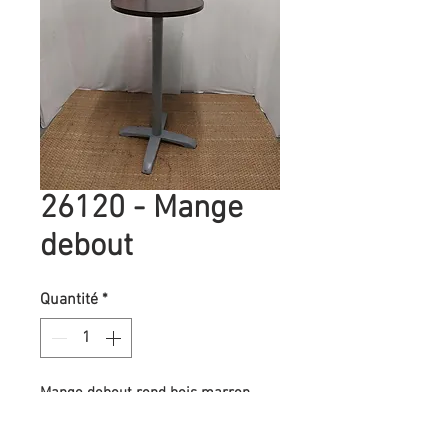
26120 - Mange
debout
Quantité
*
Mange debout rond bois marron
foncé
Diamètre : 60 cm - Hauteur : 113 cm