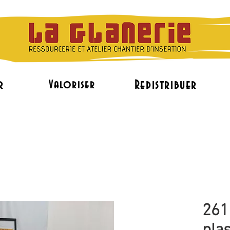
r
Redistribuer
Valoriser
L'accès à l'emploi
Le réemploi de mobilier pr
261