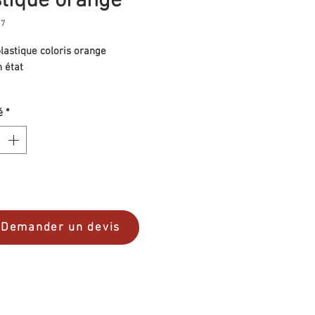
stique orange
17
lastique coloris orange
 état
é
*
Demander un devis