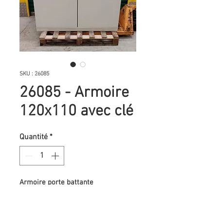
SKU : 26085
26085 - Armoire
120x110 avec clé
Quantité
*
Armoire porte battante
Excellent état
Dimensions : 120 cm de large, 110
cm de haut et 43,6 cm de