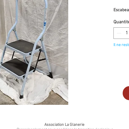
Escabea
Quantit
Il ne res
Association La Glanerie