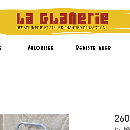
r
Redistribuer
Valoriser
L'accès à l'emploi
Le réemploi de mobilier pr
260
SKU : 260