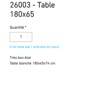
26003 - Table
180x65
Quantité
*
Il ne reste que 1 article(s) en stock
Très bon état
Table blanche 180x65x74 cm
Demander un devis
Association La Glanerie
Peser localement pour accélérer la transition
écologique