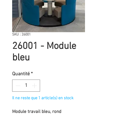
SKU : 26001
26001 - Module
bleu
Quantité
*
Il ne reste que 1 article(s) en stock
Module travail bleu, rond
220cm de haut, 220 cm de diamètre
Stocké démonté