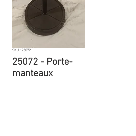
SKU : 25072
25072 - Porte-
manteaux
Quantité
*
Il ne reste que 1 article(s) en stock
Porte manteaux boule