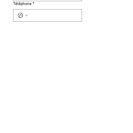
Téléphone
*
E‑mail
*
Avez-vous déjà une préférence pour le
type de bénévolat que vous aimeriez
faire ? (facultatif)
Votre demande / vos questions
*
Envoyer