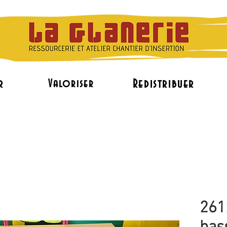
r
Redistribuer
Valoriser
L'accès à l'emploi
Le réemploi de mobilier pr
261