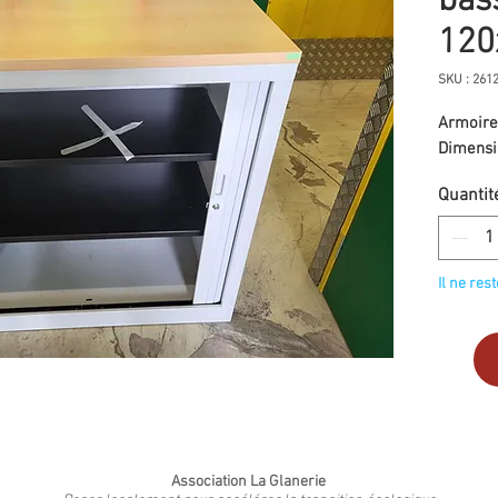
bas
120
SKU : 261
Armoire 
Dimensi
Quantit
Il ne res
Association La Glanerie