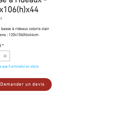
se à rideaux -
x106(h)x44
23
basse à rideaux coloris clair
ons : 120x106(h)x44cm
é
*
te que 5 article(s) en stock
Demander un devis