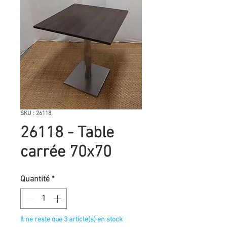
SKU : 26118
26118 - Table
carrée 70x70
Quantité
*
Il ne reste que 3 article(s) en stock