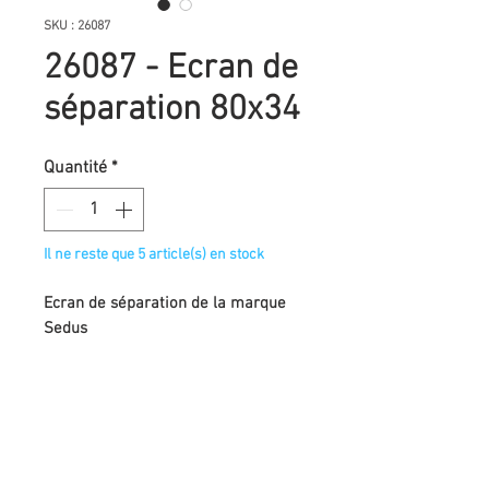
SKU : 26087
26087 - Ecran de
séparation 80x34
Quantité
*
Il ne reste que 5 article(s) en stock
Ecran de séparation de la marque
Sedus
Très bon état
Format "petit"
Dimensions : 80x34 cm
Demander un devis