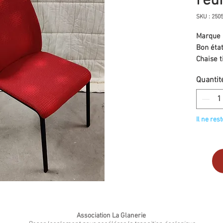
réu
SKU : 250
Marque 
Bon éta
Chaise t
Quantit
Il ne res
Association La Glanerie