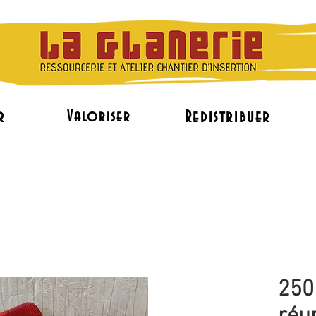
r
Redistribuer
Valoriser
L'accès à l'emploi
Le réemploi de mobilier pr
250