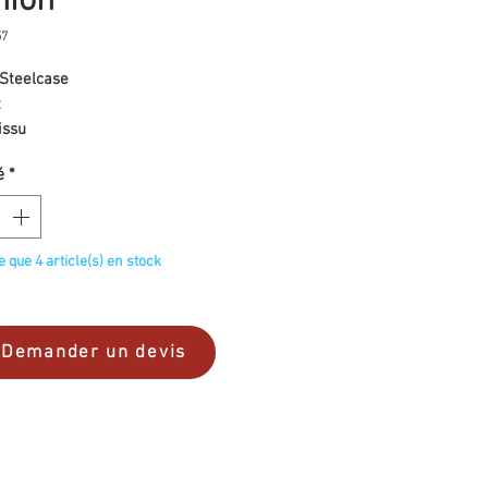
nion
57
Steelcase
t
issu
é
*
te que 4 article(s) en stock
Demander un devis